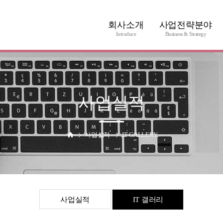
회사소개
사업전략분야
Introduce
Business & Strategy
회사소개
제품소개
연혁
협력업체
사업소개
사업실적
오시는길
사업실적
IT GALLERY
사업실적
IT 갤러리