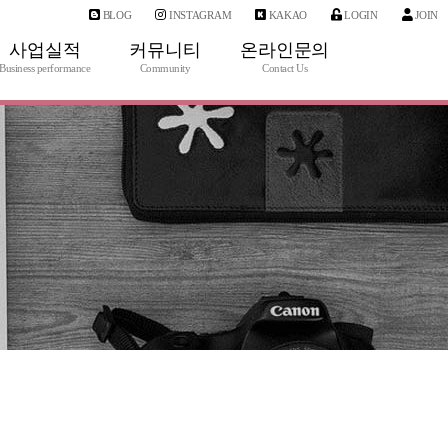
BLOG
INSTAGRAM
KAKAO
LOGIN
JOIN
사업실적
커뮤니티
온라인문의
Business performance
Community
Contact Us
사업실적
공지사항
1:1문의
IT 갤러리